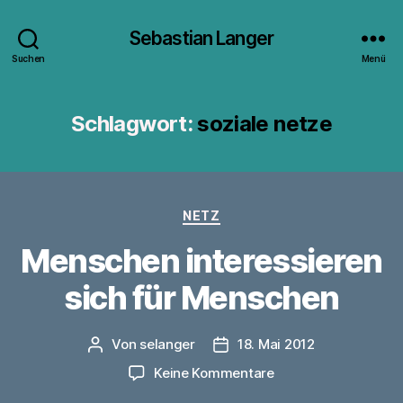
Sebastian Langer
Suchen
Menü
Schlagwort:
soziale netze
Kategorien
NETZ
Menschen interessieren
sich für Menschen
Von
selanger
18. Mai 2012
Beitragsautor
Veröffentlichungsdatum
zu
Keine Kommentare
Menschen