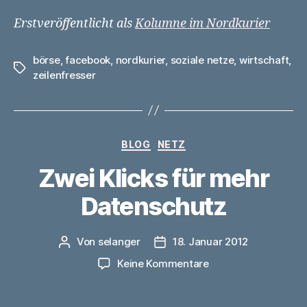
Erstveröffentlicht als
Kolumne im Nordkurier
börse
,
facebook
,
nordkurier
,
soziale netze
,
wirtschaft
,
Schlagwörter
zeilenfresser
Kategorien
BLOG
NETZ
Zwei Klicks für mehr
Datenschutz
Von
selanger
18. Januar 2012
Beitragsautor
Veröffentlichungsdatum
zu
Keine Kommentare
Zwei
Klicks