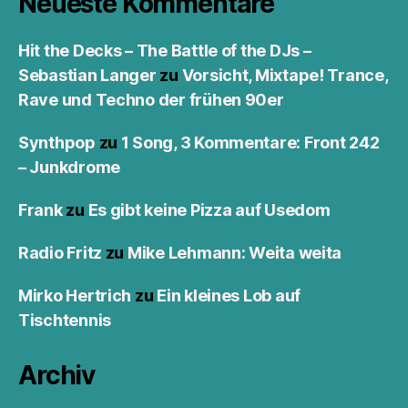
Neueste Kommentare
Hit the Decks – The Battle of the DJs –
Sebastian Langer
zu
Vorsicht, Mixtape! Trance,
Rave und Techno der frühen 90er
Synthpop
zu
1 Song, 3 Kommentare: Front 242
– Junkdrome
Frank
zu
Es gibt keine Pizza auf Usedom
Radio Fritz
zu
Mike Lehmann: Weita weita
Mirko Hertrich
zu
Ein kleines Lob auf
Tischtennis
Archiv