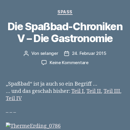
Kategorien
SPASS
Die Spaßbad-Chroniken
V – Die Gastronomie
Von
selanger
24. Februar 2015
Beitragsautor
Veröffentlichungsdatum
zu
Keine Kommentare
Die
Spaßbad-
Chroniken
„Spaßbad“ ist ja auch so ein Begriff …
V
… und das geschah bisher:
Teil I
,
Teil II
,
Teil III
,
–
Teil IV
Die
Gastronomie
– – –