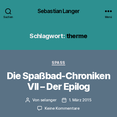
Sebastian Langer
Suchen
Menü
Schlagwort:
therme
Kategorien
SPASS
Die Spaßbad-Chroniken
VII – Der Epilog
Von
selanger
1. März 2015
Beitragsautor
Veröffentlichungsdatum
zu
Keine Kommentare
Die