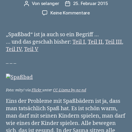
Von
selanger
25. Februar 2015
Beitragsautor
Veröffentlichungsdatum
zu
Keine Kommentare
Die
Spaßbad-
Chroniken
„Spaßbad“ ist ja auch so ein Begriff …
VI
… und das geschah bisher:
Teil I
,
Teil II
,
Teil III
,
–
Teil IV
,
Teil V
Der
Ausmarsch
– – –
Foto: mity! via
Flickr
unter
CC-Lizenz by-nc-nd
Eins der Probleme mit Spaßbädern ist ja, dass
man tatsächlich Spaß hat. Es ist schön warm,
man darf mit seinen Kindern spielen, man darf
wie eines der Kinder spielen. Alle bewegen
sich, das ist gesund. In der Sauna sitzen alle