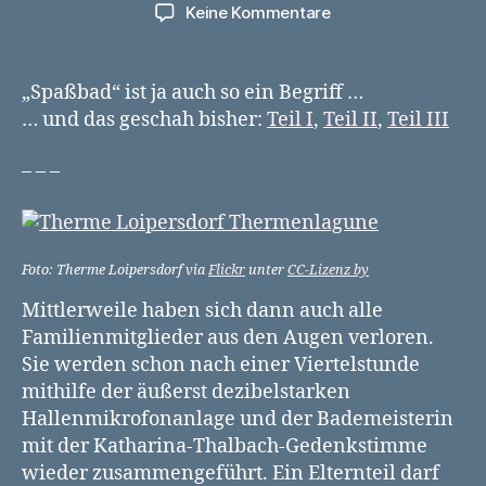
zu
Keine Kommentare
Die
Spaßbad-
Chroniken
„Spaßbad“ ist ja auch so ein Begriff …
IV
… und das geschah bisher:
Teil I
,
Teil II
,
Teil III
–
Die
– – –
Schikanen
Foto: Therme Loipersdorf via
Flickr
unter
CC-Lizenz by
Mittlerweile haben sich dann auch alle
Familienmitglieder aus den Augen verloren.
Sie werden schon nach einer Viertelstunde
mithilfe der äußerst dezibelstarken
Hallenmikrofonanlage und der Bademeisterin
mit der Katharina-Thalbach-Gedenkstimme
wieder zusammengeführt. Ein Elternteil darf