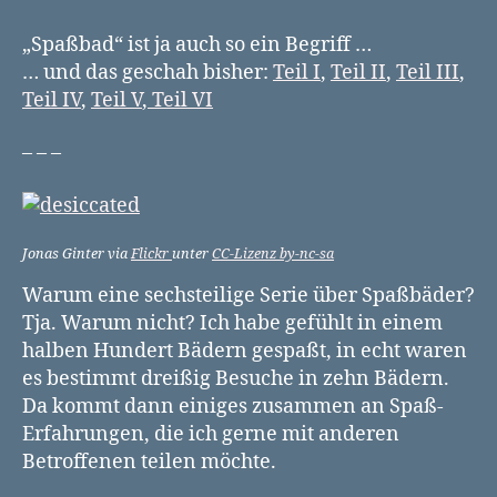
Spaßbad-
Chroniken
„Spaßbad“ ist ja auch so ein Begriff …
VII
… und das geschah bisher:
Teil I
,
Teil II
,
Teil III
,
–
Teil IV
,
Teil V
,
Teil VI
Der
Epilog
– – –
Jonas Ginter via
Flickr
unter
CC-Lizenz by-nc-sa
Warum eine sechsteilige Serie über Spaßbäder?
Tja. Warum nicht? Ich habe gefühlt in einem
halben Hundert Bädern gespaßt, in echt waren
es bestimmt dreißig Besuche in zehn Bädern.
Da kommt dann einiges zusammen an Spaß-
Erfahrungen, die ich gerne mit anderen
Betroffenen teilen möchte.