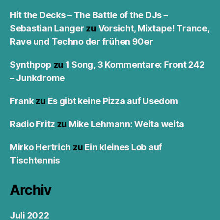
Hit the Decks – The Battle of the DJs –
Sebastian Langer
zu
Vorsicht, Mixtape! Trance,
Rave und Techno der frühen 90er
Synthpop
zu
1 Song, 3 Kommentare: Front 242
– Junkdrome
Frank
zu
Es gibt keine Pizza auf Usedom
Radio Fritz
zu
Mike Lehmann: Weita weita
Mirko Hertrich
zu
Ein kleines Lob auf
Tischtennis
Archiv
Juli 2022