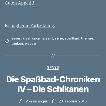
Guten Appetit!
– – –
Es
folgt eine Fortsetzung.
essen
,
gastronomie
,
rant
,
serie
,
spaßbad
,
therme
,
Schlagwörter
trinken
,
wasser
Kategorien
SPASS
Die Spaßbad-Chroniken
IV – Die Schikanen
Von
selanger
23. Februar 2015
Beitragsautor
Veröffentlichungsdatum