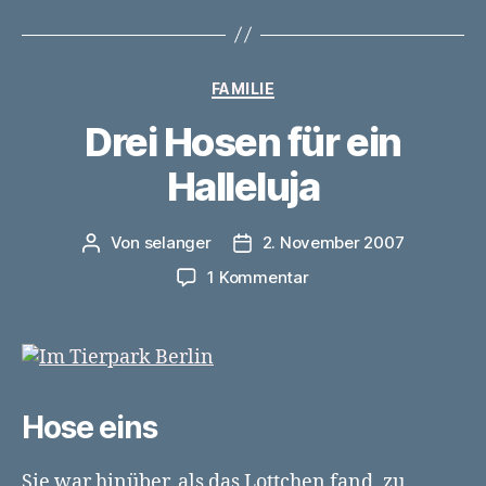
Kategorien
FAMILIE
Drei Hosen für ein
Halleluja
Von
selanger
2. November 2007
Beitragsautor
Veröffentlichungsdatum
zu
1 Kommentar
Drei
Hosen
für
ein
Halleluja
Hose eins
Sie war hinüber, als das Lottchen fand, zu