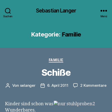
Sebastian Langer
Suchen
Menü
Kategorie:
Familie
Kategorien
FAMILIE
Schiße
zu
Von
selanger
6. April 2011
2 Kommentare
Beitragsautor
Veröffentlichungsdatum
Sc
Kinder sind schon was
Wunderbares.