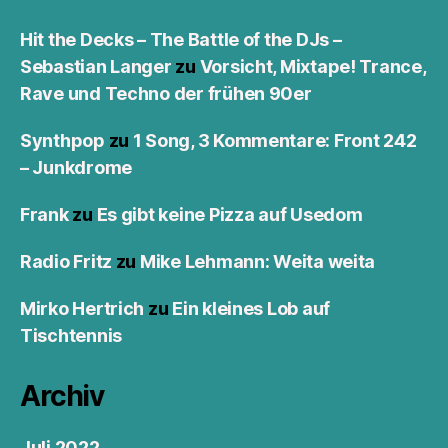
Hit the Decks – The Battle of the DJs –
Sebastian Langer
zu
Vorsicht, Mixtape! Trance,
Rave und Techno der frühen 90er
Synthpop
zu
1 Song, 3 Kommentare: Front 242
– Junkdrome
Frank
zu
Es gibt keine Pizza auf Usedom
Radio Fritz
zu
Mike Lehmann: Weita weita
Mirko Hertrich
zu
Ein kleines Lob auf
Tischtennis
Archiv
Juli 2022