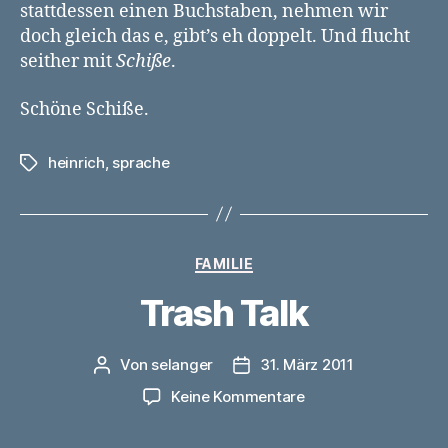
stattdessen einen Buchstaben, nehmen wir
doch gleich das e, gibt’s eh doppelt. Und flucht
seither mit
Schiße
.
Schöne Schiße.
heinrich
,
sprache
Schlagwörter
Kategorien
FAMILIE
Trash Talk
Von
selanger
31. März 2011
Beitragsautor
Veröffentlichungsdatum
zu
Keine Kommentare
Trash
Talk