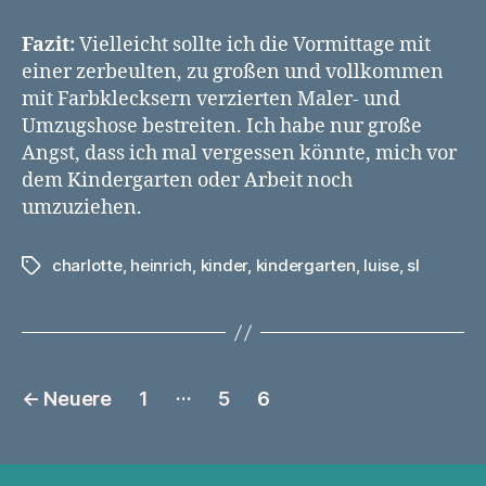
Fazit:
Vielleicht sollte ich die Vormittage mit
einer zerbeulten, zu großen und vollkommen
mit Farbklecksern verzierten Maler- und
Umzugshose bestreiten. Ich habe nur große
Angst, dass ich mal vergessen könnte, mich vor
dem Kindergarten oder Arbeit noch
umzuziehen.
charlotte
,
heinrich
,
kinder
,
kindergarten
,
luise
,
sl
Schlagwörter
Seitennummerierung
…
←
Neuere
1
5
6
der
Beiträge