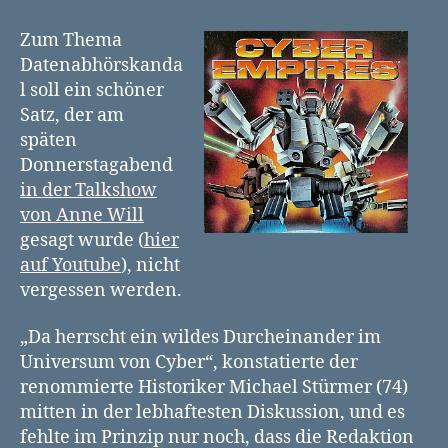
im
Universum
Zum Thema
von
Datenabhörskanda
Cyber
l soll ein schöner
Satz, der am
späten
Donnerstagabend
in der Talkshow
von Anne Will
gesagt wurde (
hier
auf Youtube
), nicht
vergessen werden.
„Da herrscht ein wildes Durcheinander im
Universum von Cyber“, konstatierte der
renommierte Historiker Michael Stürmer (74)
mitten in der lebhaftesten Diskussion, und es
fehlte im Prinzip nur noch, dass die Redaktion