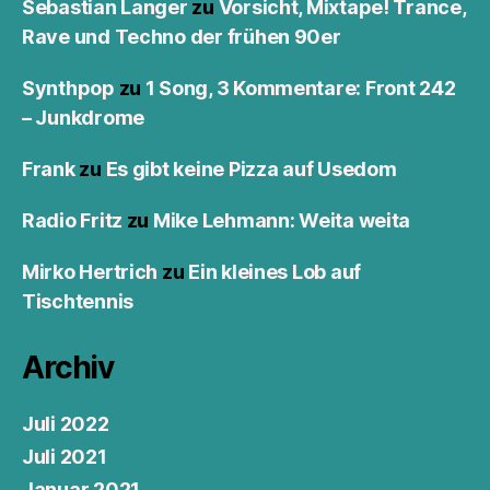
Sebastian Langer
zu
Vorsicht, Mixtape! Trance,
Rave und Techno der frühen 90er
Synthpop
zu
1 Song, 3 Kommentare: Front 242
– Junkdrome
Frank
zu
Es gibt keine Pizza auf Usedom
Radio Fritz
zu
Mike Lehmann: Weita weita
Mirko Hertrich
zu
Ein kleines Lob auf
Tischtennis
Archiv
Juli 2022
Juli 2021
Januar 2021