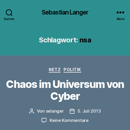
Sebastian Langer
Suchen
Menü
Schlagwort:
nsa
Kategorien
NETZ
POLITIK
Chaos im Universum von
Cyber
Von
selanger
5. Juli 2013
Beitragsautor
Veröffentlichungsdatum
zu
Keine Kommentare
Chaos