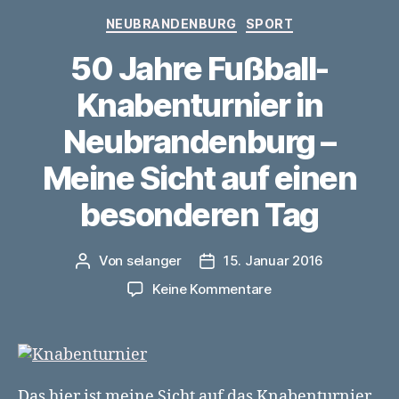
Kategorien
NEUBRANDENBURG
SPORT
50 Jahre Fußball-
Knabenturnier in
Neubrandenburg –
Meine Sicht auf einen
besonderen Tag
Von
selanger
15. Januar 2016
Beitragsautor
Veröffentlichungsdatum
zu
Keine Kommentare
50
Jahre
Fußball-
Knabenturnier
in
Das hier ist meine Sicht auf das Knabenturnier.