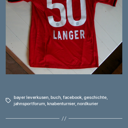
bayer leverkusen
,
buch
,
facebook
,
geschichte
,
Schlagwörter
jahnsportforum
,
knabenturnier
,
nordkurier