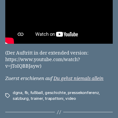
(Der Auftritt in der extended version:
https://www.youtube.com/watch?
v=jToIQBBJayw)
Zuerst erschienen auf
Du gehst niemals allein
dgna
,
fb
,
fußball
,
geschichte
,
pressekonferenz
,
Schlagwörter
salzburg
,
trainer
,
trapattoni
,
video