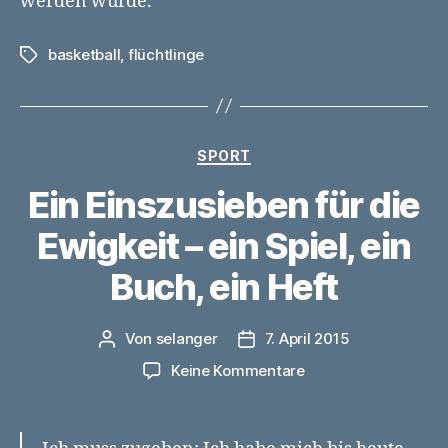
werden würde.
basketball
,
flüchtlinge
Schlagwörter
Kategorien
SPORT
Ein Einszusieben für die
Ewigkeit – ein Spiel, ein
Buch, ein Heft
Von
selanger
7. April 2015
Beitragsautor
Veröffentlichungsdatum
zu
Keine Kommentare
Ein
Einszusieben
für