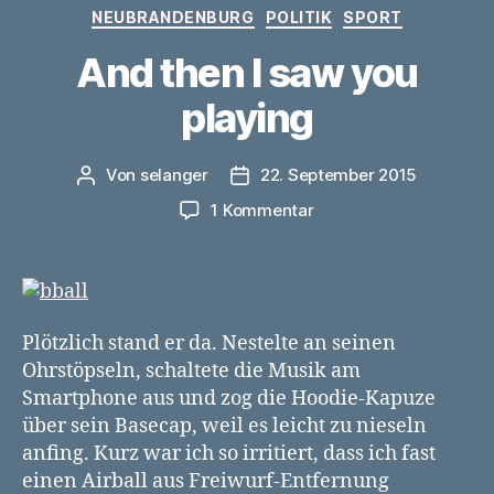
Kategorien
NEUBRANDENBURG
POLITIK
SPORT
And then I saw you
playing
Von
selanger
22. September 2015
Beitragsautor
Veröffentlichungsdatum
zu
1 Kommentar
And
then
I
saw
you
Plötzlich stand er da. Nestelte an seinen
playing
Ohrstöpseln, schaltete die Musik am
Smartphone aus und zog die Hoodie-Kapuze
über sein Basecap, weil es leicht zu nieseln
anfing. Kurz war ich so irritiert, dass ich fast
einen Airball aus Freiwurf-Entfernung