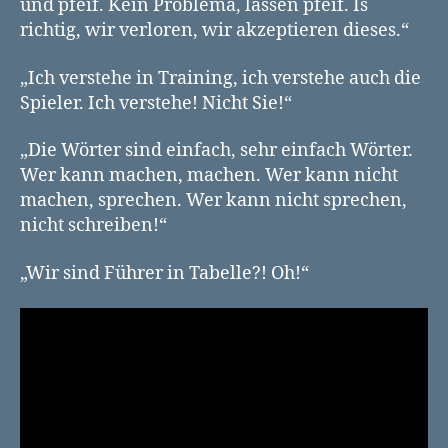
und pfeif. Kein Problema, lassen pfeif. Is
richtig, wir verloren, wir akzeptieren dieses.“
„Ich verstehe in Training, ich verstehe auch die
Spieler. Ich verstehe! Nicht Sie!“
„Die Wörter sind einfach, sehr einfach Wörter.
Wer kann machen, machen. Wer kann nicht
machen, sprechen. Wer kann nicht sprechen,
nicht schreiben!“
„Wir sind Führer in Tabelle?! Oh!“