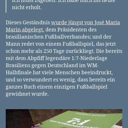
Ich muss zugeben: Ich habe mich bis heute
die
nicht erholt.
Ewigkeit
–
ein
Dieses Geständnis
wurde jüngst von José Maria
Spiel,
Marin abgelegt
, dem Präsidenten des
ein
brasilianischen Fußballverbandes; und der
Buch,
Mann redet von einem Fußballspiel, das jetzt
ein
schon mehr als 250 Tage zurückliegt. Die bereits
Heft
mit dem Abpfiff legendäre 1:7-Niederlage
Brasiliens gegen Deutschland im WM-
Halbfinale hat viele Menschen beeindruckt,
und so verwundert es wenig, dass bereits ein
ganzes Buch einem einzigen Fußballspiel
gewidmet wurde.