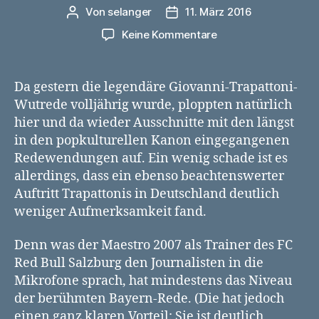
Von
selanger
11. März 2016
Beitragsautor
Veröffentlichungsdatum
zu
Keine Kommentare
Warum
die
Giovanni
Da gestern die legendäre Giovanni-Trapattoni-
Trapattonis
Wutrede volljährig wurde, ploppten natürlich
Wutrede
hier und da wieder Ausschnitte mit den längst
in
in den popkulturellen Kanon eingegangenen
Salzburg
Redewendungen auf. Ein wenig schade ist es
noch
allerdings, dass ein ebenso beachtenswerter
besser
war
Auftritt Trapattonis in Deutschland deutlich
weniger Aufmerksamkeit fand.
Denn was der Maestro 2007 als Trainer des FC
Red Bull Salzburg den Journalisten in die
Mikrofone sprach, hat mindestens das Niveau
der berühmten Bayern-Rede. (Die hat jedoch
einen ganz klaren Vorteil: Sie ist deutlich