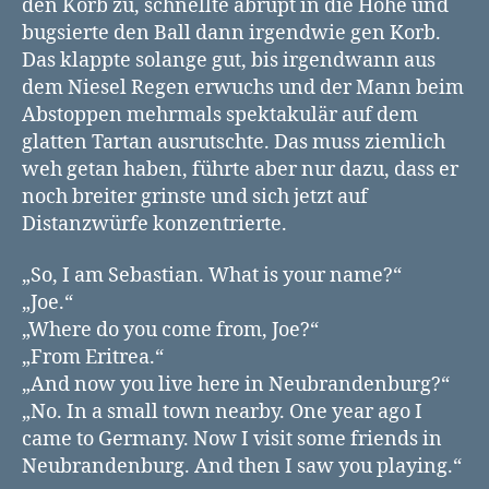
den Korb zu, schnellte abrupt in die Höhe und
bugsierte den Ball dann irgendwie gen Korb.
Das klappte solange gut, bis irgendwann aus
dem Niesel Regen erwuchs und der Mann beim
Abstoppen mehrmals spektakulär auf dem
glatten Tartan ausrutschte. Das muss ziemlich
weh getan haben, führte aber nur dazu, dass er
noch breiter grinste und sich jetzt auf
Distanzwürfe konzentrierte.
„So, I am Sebastian. What is your name?“
„Joe.“
„Where do you come from, Joe?“
„From Eritrea.“
„And now you live here in Neubrandenburg?“
„No. In a small town nearby. One year ago I
came to Germany. Now I visit some friends in
Neubrandenburg. And then I saw you playing.“