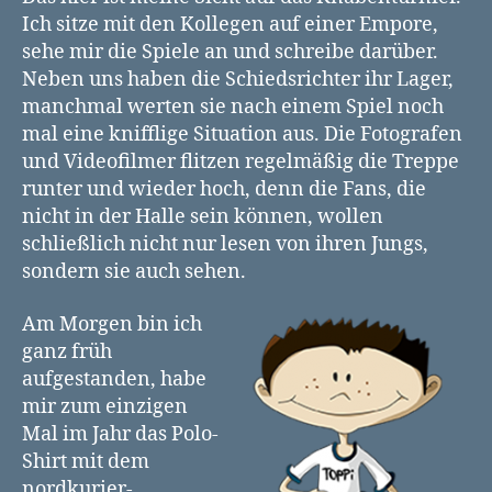
Neubrandenburg
Ich sitze mit den Kollegen auf einer Empore,
–
sehe mir die Spiele an und schreibe darüber.
Meine
Neben uns haben die Schiedsrichter ihr Lager,
Sicht
auf
manchmal werten sie nach einem Spiel noch
einen
mal eine knifflige Situation aus. Die Fotografen
besonderen
und Videofilmer flitzen regelmäßig die Treppe
Tag
runter und wieder hoch, denn die Fans, die
nicht in der Halle sein können, wollen
schließlich nicht nur lesen von ihren Jungs,
sondern sie auch sehen.
Am Morgen bin ich
ganz früh
aufgestanden, habe
mir zum einzigen
Mal im Jahr das Polo-
Shirt mit dem
nordkurier-