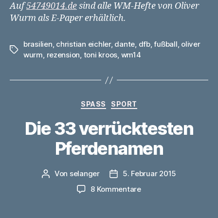
Auf
54749014.de
sind alle WM-Hefte von Oliver
Wurm als E-Paper erhältlich.
brasilien
,
christian eichler
,
dante
,
dfb
,
fußball
,
oliver
Schlagwörter
wurm
,
rezension
,
toni kroos
,
wm14
Kategorien
SPASS
SPORT
Die 33 verrücktesten
Pferdenamen
Von
selanger
5. Februar 2015
Beitragsautor
Veröffentlichungsdatum
zu
8 Kommentare
Die
33